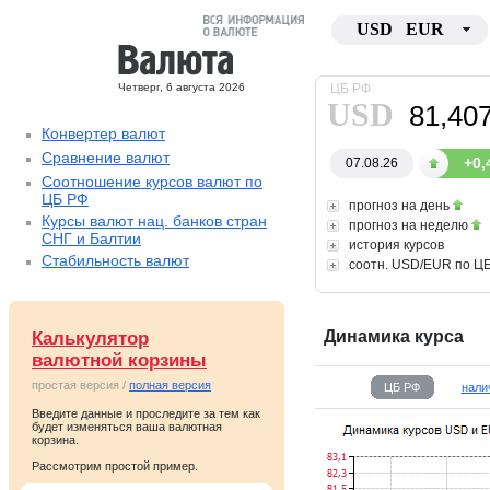
USD
EUR
Четверг, 6 августа 2026
ЦБ РФ
USD
81,40
Конвертер валют
Сравнение валют
+0,
07.08.26
Соотношение курсов валют по
ЦБ РФ
прогноз на день
Курсы валют нац. банков стран
прогноз на неделю
СНГ и Балтии
история курсов
Стабильность валют
соотн. USD/EUR по Ц
Калькулятор
Динамика курса
валютной корзины
простая версия /
полная версия
ЦБ РФ
нали
Введите данные и проследите за тем как
будет изменяться ваша валютная
корзина.
Рассмотрим простой пример.