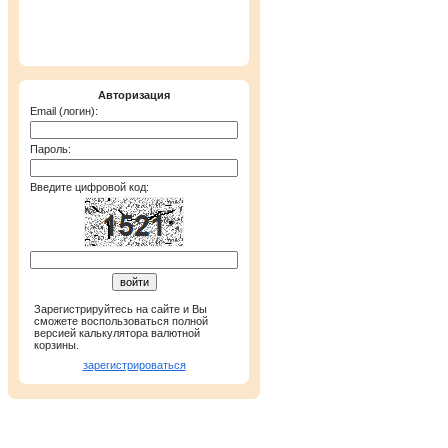
Поиск пункта о
Валюта:
USD
из/в
Объем:
все
Авторизация
Email (логин):
Поиск по станции метр
Пароль:
Введите цифровой код:
Зарегистрируйтесь на сайте и Вы
сможете воспользоваться полной
Курсы ЦБ РФ
версией калькулятора валютной
корзины.
Валюта
зарегистрироваться
Австралийский доллар
Азербайджанский манат