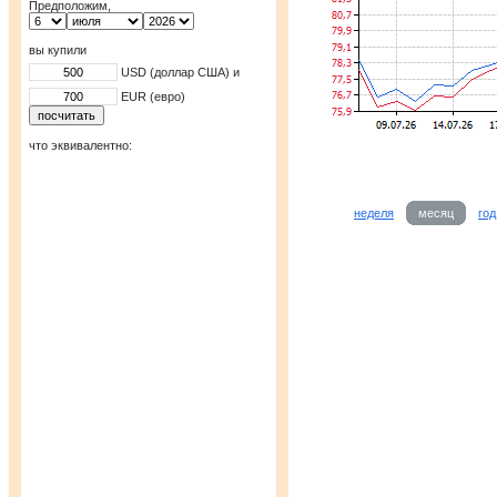
Предположим,
вы купили
USD (доллар США) и
EUR (евро)
что эквивалентно:
неделя
месяц
год
Наличная валю
USD
06.0
покупка
82,56
продажа
84,35
по