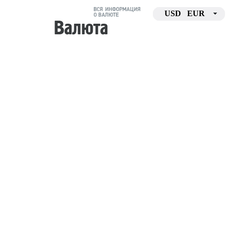
USD
EUR
Пятница, 7 августа 2026
ЦБ РФ
USD
82,16
Конвертер валют
Сравнение валют
+0,
08.08.26
Соотношение курсов валют по
ЦБ РФ
прогноз на день
Курсы валют нац. банков стран
прогноз на неделю
СНГ и Балтии
история курсов
Стабильность валют
соотн. USD/EUR по Ц
Калькулятор
Динамика курса
валютной корзины
простая версия /
полная версия
ЦБ РФ
нали
Введите данные и проследите за тем как
будет изменяться ваша валютная
корзина.
Рассмотрим простой пример.